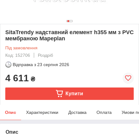
SitaTrendy надставний елемент h355 мм з PVC
мембраною Mapeplan
Під замовлення
Код: 152706
Роздріб
Відправка з
23 серпня 2026
4 611
₴
Купити
Опис
Характеристики
Доставка
Оплата
Умови п
Опис