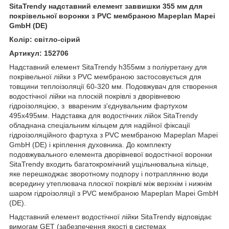
SitaTrendy надставний елемент заввишки 355 мм для
покрівельної воронки з PVC мембраною Mapeplan Mapei
GmbH (DE)
Колір: світло-сірий
Артикул: 152706
Надставний елемент SitaTrendy h355мм з поліуретану для
покрівельної лійки з PVC мембраною застосовується для
товщини теплоізоляції 60-320 мм. Подовжувач для створення
водостічної лійки на плоскій покрівлі з дворівневою
гідроізоляцією, з ввареним з'єднувальним фартухом
495х495мм. Надставка для водостічних лійок SitaTrendy
обладнана спеціальним кільцем для надійної фіксації
гідроізоляційного фартуха з PVC мембраною Mapeplan Mapei
GmbH (DE) і кріплення духовника. До комплекту
подовжувального елемента дворівневої водостічної воронки
SitaTrendy входить багатокромічний ущільнювальна кільце,
яке перешкоджає зворотному подпору і потраплянню води
всередину утеплювача плоскої покрівлі між верхнім і нижнім
шаром гідроізоляції з PVC мембраною Mapeplan Mapei GmbH
(DE).
Надставний елемент водостічної лійки SitaTrendy відповідає
вимогам GET (забезпечення якості в системах