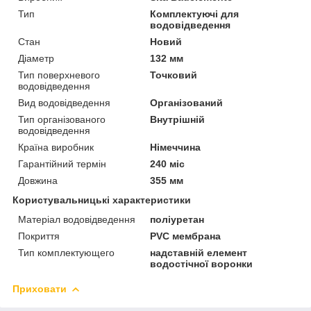
Тип
Комплектуючі для
водовідведення
Стан
Новий
Діаметр
132 мм
Тип поверхневого
Точковий
водовідведення
Вид водовідведення
Організований
Тип організованого
Внутрішній
водовідведення
Країна виробник
Німеччина
Гарантійний термін
240 міс
Довжина
355 мм
Користувальницькі характеристики
Матеріал водовідведення
поліуретан
Покриття
PVC мембрана
Тип комплектующего
надставній елемент
водостічної воронки
Приховати