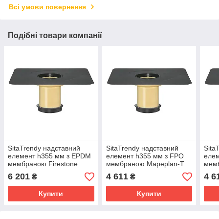
Всі умови повернення
Подібні товари компанії
SitaTrendy надставний
SitaTrendy надставний
Sita
елемент h355 мм з EPDM
елемент h355 мм з FPO
елем
мембраною Firestone
мембраною Mapeplan-T
мемб
Quickseam SA Flashing
singl
6 201
4 611
4 6
₴
₴
Купити
Купити