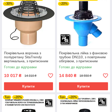
–30%
–20%
Покрівельна воронка з
Покрівельна лійка з фановою
поліуретану SitaTrendy
трубою DN110, з повітряним
вертикальна, з притискним
обігрівом, з притискним
фланцем та системою
фланцем, Kombi-Gully
Готово до відправки
Готово до відправки
обігріву (діаметр 110 мм)
10 017
14 840
₴
₴
14 310 ₴
18 550 ₴
Купити
Купити
Топ
–20%
Топ
–20%