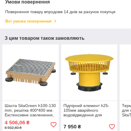
Умови повернення
Повернення товару впродовж 14 днів за рахунок покупця
Всі умови повернення
З цим товаром також замовляють
Шахта SitaGreen h100-130
Підпірний елемент h25-
Терм
mm, решітка 400*400 мм.
105мм аварійного
для 
Екстенсивне озеленення,
водовідведення для
Sita
зелена покрівля planter
воронок SitaTrendy,
фла
4 506,06
₴
geo
SitaMore
7 950
₴
6 932,40 ₴