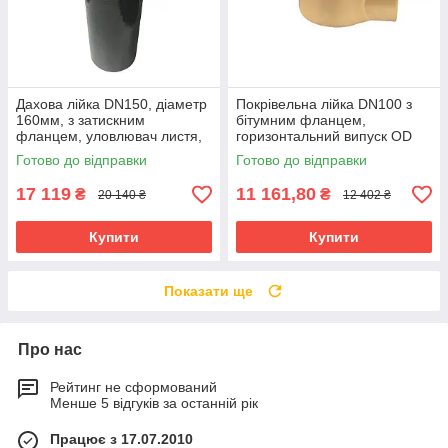
Дахова лійка DN150, діаметр
Покрівельна лійка DN100 з
160мм, з затискним
бітумним фланцем,
фланцем, уловлювач листя,
горизонтальний випуск OD
SitaMulti
110
Готово до відправки
Готово до відправки
17 119
11 161,80
₴
₴
20 140 ₴
12 402 ₴
Купити
Купити
Показати ще
Про нас
Рейтинг не сформований
Менше 5 відгуків за останній рік
Працює з 17.07.2010