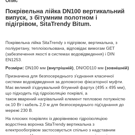
Опис
Покрівельна лійка DN100 вертикальний
випуск, з бітумним полотном і
підігрівом, SitaTrendy Bitum.
Покрівельна лійка SitaTrendy з підігрівом, вертикальна, з
поліуретану, теплоізольована, відповідає вимогам GET
(забезпечення якості в системах водовідведення) і DIN
EN1253.
Розміри:
DN100 мм
(внутрішній)
, DN/OD110 мм
(зовнішній)
Призначена для безпосереднього з'єднання класичної
системи водовідведення за допомогою фіксаторної муфти.
Має великий з'єднувальний бітумний фартух (495 х 495 мм),
що підходить під гідроізоляцію покрівлі, а
також вварений нагрівальний елемент тепловою потужністю
ок.10 Вт і кабель 2,0 м для безпосереднього під'єднання до
мережі 230 В.
На плоских покрівлях із дворівневою гідроізоляцією
водостічна воронка SitaTrendy вертикальна з
електрообогрівом застосовується спільно з надставним