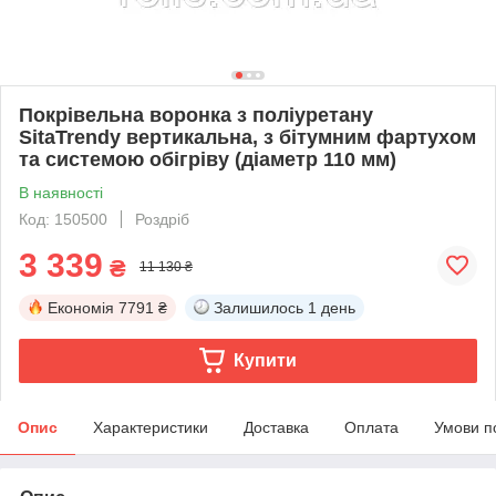
Покрівельна воронка з поліуретану
SitaTrendy вертикальна, з бітумним фартухом
та системою обігріву (діаметр 110 мм)
В наявності
Код: 150500
Роздріб
3 339
₴
11 130 ₴
Економія
7791 ₴
Залишилось
1 день
Купити
Опис
Характеристики
Доставка
Оплата
Умови п