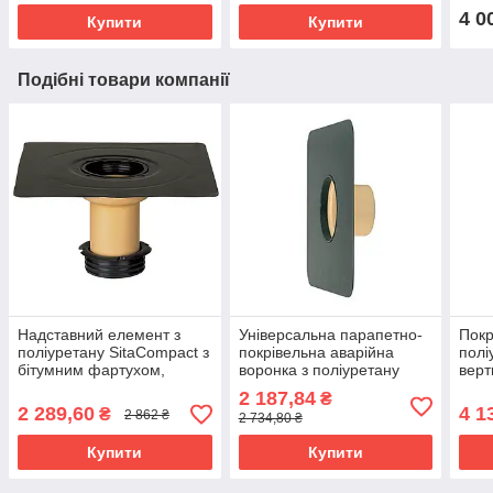
4 0
Купити
Купити
Подібні товари компанії
Надставний елемент з
Універсальна парапетно-
Покр
поліуретану SitaCompact з
покрівельна аварійна
полі
бітумним фартухом,
воронка з поліуретану
верт
висота 50-250мм
SitaEasy Plus з ПВХ
фарт
2 187,84
₴
фартухом діаметр 110
мм)
2 289,60
4 1
₴
2 862 ₴
2 734,80 ₴
Купити
Купити