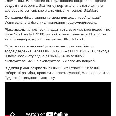
елементом. На плоских експлуатованих покрівлях і терасах
водостічна воронка SitaTrendy вертикальна з нагріванням
застосовується спільно з алюмінієвим трапом SitaMore.
Оснащена
фіксаторним кільцем для додаткової фіксації
з'єднувального фартуха і кріплення гравієуловлювача.
Максимальна пропускна здатність
вертикальної водостічної
лійки SitaTrendy DN100 мм з обігрівом становить 11,7 л/с за
висоти підпора води 65 мм через DIN EN1253.
Сфера застосування:
для основного та аварійного
водовідведення через DIN EN12056-3 і DIN 1986-100, заходів
із пожежозахисту згідно з DIN18234 на великих
експлуатованих і не експлуатованих плоских покрівлі.
Відмітні риси
покрівельної лійки SitaTrendy — невеликі
габаритні розміри, практична в застосуванні, має переваги за
будь-якої складності монтажу.