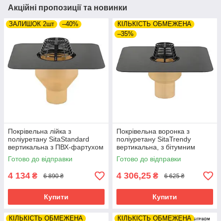
Акційні пропозиції та новинки
ЗАЛИШОК 2шт
–40%
КІЛЬКІСТЬ ОБМЕЖЕНА
–35%
Покрівельна лійка з
Покрівельна воронка з
поліуретану SitaStandard
поліуретану SitaTrendy
вертикальна з ПВХ-фартухом
вертикальна, з бітумним
(діаметр 110 мм)
фартухом (діаметр 125 мм)
Готово до відправки
Готово до відправки
4 134
4 306,25
₴
₴
6 890 ₴
6 625 ₴
Купити
Купити
КІЛЬКІСТЬ ОБМЕЖЕНА
КІЛЬКІСТЬ ОБМЕЖЕНА