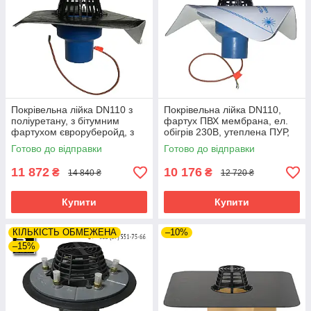
Покрівельна лійка DN110 з
Покрівельна лійка DN110,
поліуретану, з бітумним
фартух ПВХ мембрана, ел.
фартухом євроруберойд, з
обігрів 230В, утеплена ПУР,
системою обігріву, Kompakt-
Kompakt-Kragen Gully
Готово до відправки
Готово до відправки
Kragen
11 872
10 176
₴
₴
14 840 ₴
12 720 ₴
Купити
Купити
КІЛЬКІСТЬ ОБМЕЖЕНА
–10%
–15%