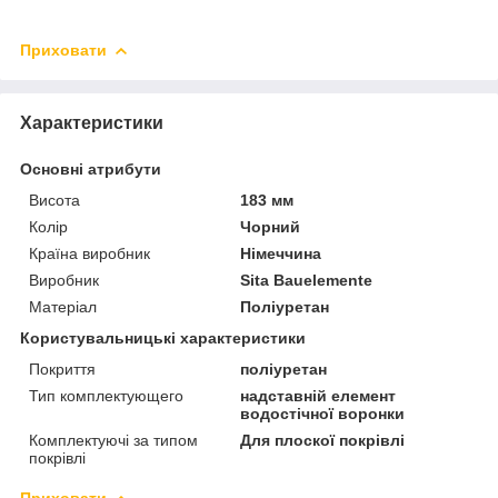
Приховати
Характеристики
Основні атрибути
Висота
183 мм
Колір
Чорний
Країна виробник
Німеччина
Виробник
Sita Bauelemente
Матеріал
Поліуретан
Користувальницькі характеристики
Покриття
поліуретан
Тип комплектующего
надставній елемент
водостічної воронки
Комплектуючі за типом
Для плоскої покрівлі
покрівлі
Приховати