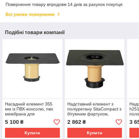
Повернення товару впродовж 14 днів за рахунок покупця
Всі умови повернення
Подібні товари компанії
Насадний елемент 355
Надставний елемент з
Надс
мм із ПВХ-консолю, пвх
поліуретану SitaCompact з
h251
мембрана для
бітумним фартухом,
поло
покрівельної воронки
висота 50-250мм
лійк
5 100
2 862
3 6
₴
₴
SitaTrendy
Купити
Купити