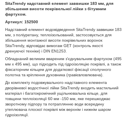
SitaTrendy надставний елемент заввишки 183 мм, для
збільшення висоти покрівельної лійки з бітумним
фартухом.
Артикул: 152500
Надставний елемент водовідведення SitaTrendy заввишки 183
мм, з поліуретану, теплоізольований, застосовується для
збільшення монтажної висоти покрівельних воронок
SitaTrendy, відповідає вимогам GET (контроль якості
дренуючої техніки) і DIN EN1253.
Обладнаний великим ввареним з'єднувальним фартухом (495
мм х 495 мм), що підходить під гідроізоляцію покрівлі, а також
фіксаторним кільцем для додаткової фіксації сполучного
полотна та кріплення духовника (гравієвловлювача).
До комплекту подовжувального надставного елемента
дворівневої водостічної лійки SitaTrendy входить мастильний
матеріал і багатокромічний ущільнювальна кільце, для
товщини теплоізоляції 60 мм -150 мм, яке перешкоджає
зворотному підпору та потраплянню води всередину
утеплювача плоскої покрівлі між верхнім і нижнім шаром
гідроізоляції.