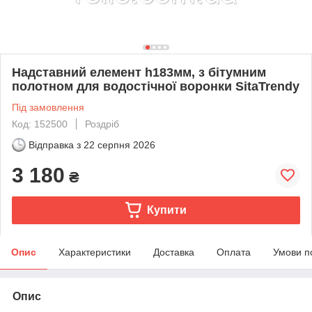
Надставний елемент h183мм, з бітумним
полотном для водостічної воронки SitaTrendy
Під замовлення
Код: 152500
Роздріб
Відправка з
22 серпня 2026
3 180
₴
Купити
Опис
Характеристики
Доставка
Оплата
Умови п
Опис