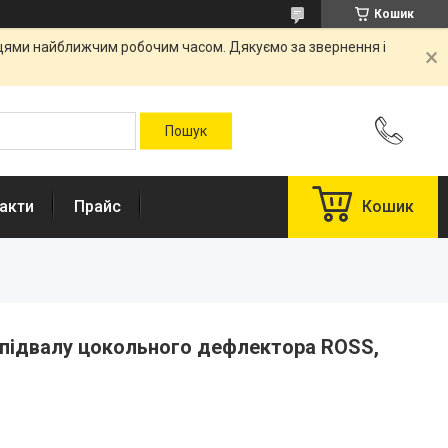
Кошик
вцями найближчим робочим часом. Дякуємо за звернення і
акти
Прайс
Кошик
ї підвалу цокольного дефлектора ROSS,