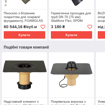
Піноскло з бітумним
Герметична проходка для
BUZO
покриттям для покрівлі/
труб DN 70 (75 мм)
опор
фундаменту, FOAMGLAS
SitaMore Flex, EPDM
асор
T4+ READY BOARD
ущільнювач покрівлі стін
Пішо
60 544,16
3 180
₴/куб.м
₴
від
1200х600
та фундаменту
Фонт
Купити
Купити
Подібні товари компанії
Надставний елемент з
Покрівельна воронка з
Унів