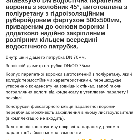
SitaEasyGo
DN
водостічна парапетна
воронка
з жолобник
45°,
виготовлена з
поліуретану з гідроізоляційним
руберойдовим фартухом 500х500мм,
привареним до основи воронки і
додатково надійно закріпленим
розпірним кільцем всередині
водостічного патрубка.
Внутрішній діаметр патрубка DN 70мм.
Зовнішній діаметр патрубка DN/OD 75мм
Корпус парапетної воронки виготовлений з поліуретану, який
володіє термостійкими характеристиками, перешкоджає
утворенню конденсату на зовнішніх стінках, запобігаючи
потрапляння вологи від конденсату в утеплювач парапету і
покрівлі.
Конструкція фиксаторного кільця парапетної воронки
передбачає можливість закріплення в ньому листвоуловителя
(в комплектацію не входить).
Залежно від конструктиву покрівлі та парапету, разом з
парапетної лійкою можна замовляти: