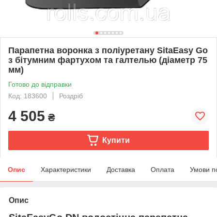
Парапетна воронка з поліуретану SitaEasy Go
з бітумним фартухом та галтелью (діаметр 75
мм)
Готово до відправки
Код: 183600
Роздріб
4 505
₴
Купити
Опис
Характеристики
Доставка
Оплата
Умови п
Опис