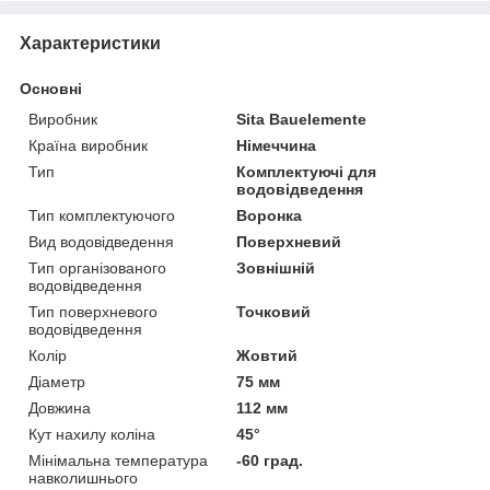
Характеристики
Основні
Виробник
Sita Bauelemente
Країна виробник
Німеччина
Тип
Комплектуючі для
водовідведення
Тип комплектуючого
Воронка
Вид водовідведення
Поверхневий
Тип організованого
Зовнішній
водовідведення
Тип поверхневого
Точковий
водовідведення
Колір
Жовтий
Діаметр
75 мм
Довжина
112 мм
Кут нахилу коліна
45°
Мінімальна температура
-60 град.
навколишнього