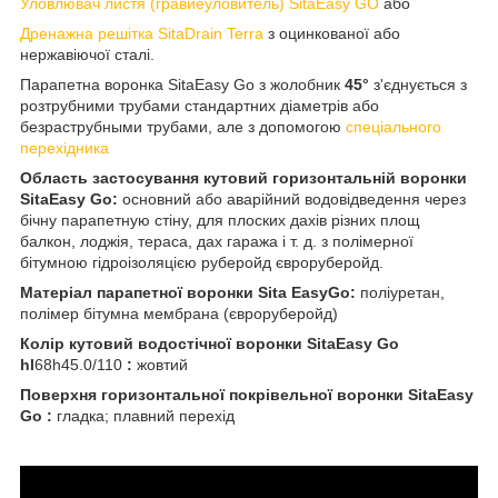
Уловлювач листя (гравиеуловитель) SitaEasy GO
або
Дренажна решітка SitaDrain Terra
з оцинкованої або
нержавіючої сталі.
Парапетна воронка SitaEasy Go з жолобник
45°
з'єднується з
розтрубними трубами стандартних діаметрів або
безраструбными трубами, але з допомогою
спеціального
перехідника
Область застосування кутовий горизонтальній воронки
SitaEasy Go
:
основний або аварійний водовідведення через
бічну парапетную стіну, для плоских дахів різних площ
балкон, лоджія, тераса, дах гаража і т. д. з полімерної
бітумною гідроізоляцією руберойд євроруберойд.
Матеріал парапетної воронки
Sita EasyGo
:
поліуретан,
полімер бітумна мембрана (євроруберойд)
Колір кутовий водостічної воронки
SitaEasy Go
hl
68h45.0/110
:
жовтий
Поверхня горизонтальної покрівельної воронки
SitaEasy
Go
:
гладка; плавний перехід