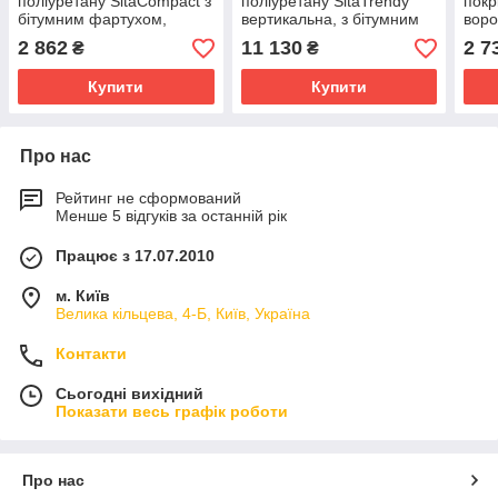
поліуретану SitaCompact з
поліуретану SitaTrendy
покр
бітумним фартухом,
вертикальна, з бітумним
воро
висота 50-250мм
фартухом та системою
Sita
2 862
11 130
2 7
₴
₴
обігріву (діаметр 110 мм)
фарт
Купити
Купити
Про нас
Рейтинг не сформований
Менше 5 відгуків за останній рік
Працює з 17.07.2010
м. Київ
Велика кільцева, 4-Б, Київ, Україна
Контакти
Сьогодні вихідний
Показати весь графік роботи
Про нас