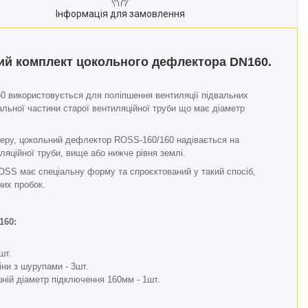
Інформація для замовлення
ий комплект цокольного дефлектора DN160.
 використовується для поліпшення вентиляції підвальних
льної частини старої вентиляційної труби що має діаметр
еру, цокольний дефлектор ROSS-160/160 надівається на
ляційної труби, вище або нижче рівня землі.
SS має спеціальну форму та спроєктований у такий спосіб,
них пробок.
160:
шт.
іни з шурупами - 3шт.
шній діаметр підключення 160мм - 1шт.