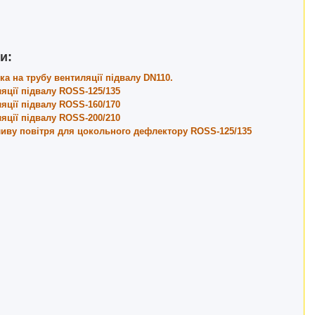
и:
а на трубу вентиляції підвалу DN110.
ції підвалу ROSS-125/135
ції підвалу ROSS-160/170
ції підвалу ROSS-200/210
иву повітря для цокольного дефлектору ROSS-125/135