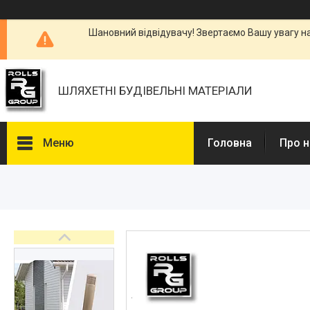
Шановний відвідувачу! Звертаємо Вашу увагу н
ШЛЯХЕТНІ БУДІВЕЛЬНІ МАТЕРІАЛИ
Меню
Головна
Про н
Каталоги, Брошури
Питання та відповіді
Фотогалерея
Новини
Статті