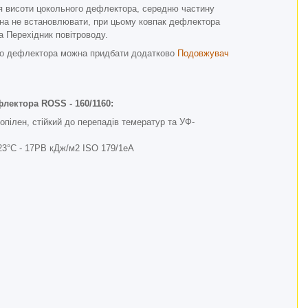
я висоти цокольного дефлектора, середню частину
жна не встановлювати, при цьому ковпак дефлектора
 Перехідник повітроводу.
го дефлектора можна придбати додатково
Подовжувач
ефлектора
ROSS - 160/1160
:
опілен, стійкий до перепадів темератур та УФ-
 23°C - 17PB кДж/м2 ISO 179/1eA