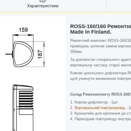
Характеристики
ROSS-160/160 Ремонтн
Made in Finland.
Ремонтний комплект ROSS-160/160
приміщень шляхом заміни вертика
160мм.
За допомогою спеціального адапт
вертикальну частину старої венти
Ковпак цокольного дефлектора RO
щоб уникнути виникнення повітря
Склад Ремкомплекту ROSS-160/
Ковпак-дефлектор - 1шт.
Вертикальний повітропровід
- 1
Кронштейн для кріплення до ст
Перехідник повітроводу внутрі