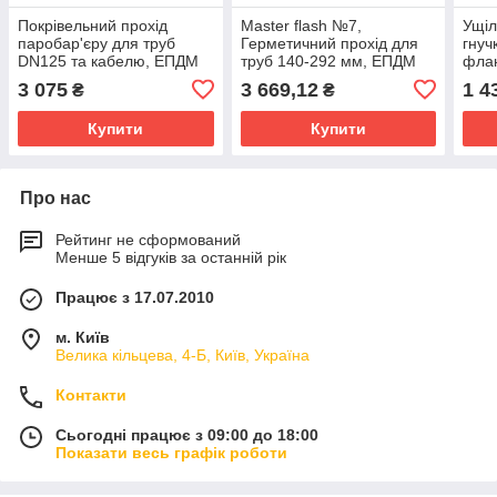
Покрівельний прохід
Master flash №7,
Ущі
паробар'єру для труб
Герметичний прохід для
гнуч
DN125 та кабелю, ЕПДМ
труб 140-292 мм, ЕПДМ
фла
ущільнювач
Ущільнювач з гнучким
прох
3 075
3 669,12
1 4
₴
₴
притискним фланцем
2
Купити
Купити
Про нас
Рейтинг не сформований
Менше 5 відгуків за останній рік
Працює з 17.07.2010
м. Київ
Велика кільцева, 4-Б, Київ, Україна
Контакти
Сьогодні працює з 09:00 до 18:00
Показати весь графік роботи