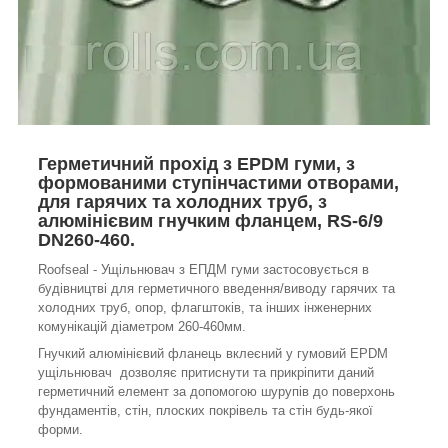
Герметичний прохід з EPDM гуми, з
формованими ступінчастими отворами,
для гарячих та холодних труб, з
алюмінієвим гнучким фланцем, RS-6/9
DN260-460.
Roofseal - Ущільнювач з ЕПДМ гуми застосовується в
будівництві для герметичного введення/виводу гарячих та
холодних труб, опор, флагштоків, та інших інженерних
комунікацій діаметром 260-460мм.
Гнучкий алюмінієвий фланець вклеєний у гумовий EPDM
ущільнювач дозволяє притиснути та прикріпити даний
герметичний елемент за допомогою шурупів до поверхонь
фундаментів, стін, плоских покрівель та стін будь-якої
форми.