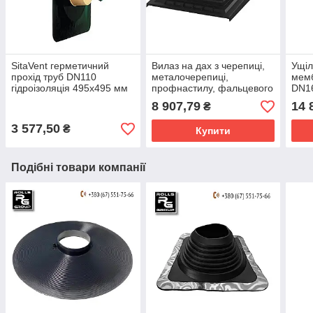
SitaVent герметичний
Вилаз на дах з черепиці,
Ущіл
прохід труб DN110
металочерепиці,
мем
гідроізоляція 495x495 мм
профнастилу, фальцевого
DN16
ТПО мембрана
даху, Finland, Uniroof
прох
8 907,79
14 
₴
Пароізоляційна плата
3 577,50
₴
Купити
Подібні товари компанії