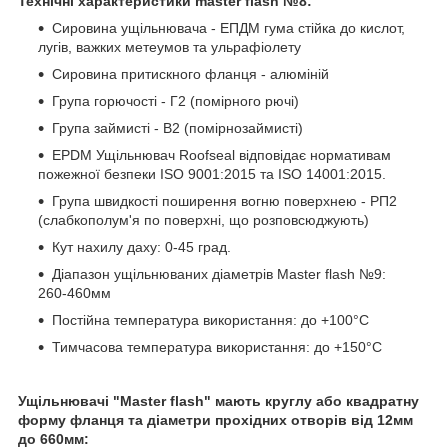
Технічні характеристики master flash №8
:
Сировина ущільнювача -
ЕПДМ гума стійка до кислот,
лугів, важких метеумов та ульрафіолету
Сировина притискного фланця - алюміній
Група горючості - Г2 (помірного рючі)
Група займисті - В2 (помірнозаймисті)
EPDM Ущільнювач Roofseal відповідає нормативам
пожежної безпеки ISO 9001:2015 та ISO 14001:2015.
Група швидкості поширення вогню поверхнею - РП2
(слабкополум'я по поверхні, що розповсюджують)
Кут нахилу даху: 0-45 град.
Діапазон ущільнюваних діаметрів Master flash №9:
260-460мм
Постійна температура використання: до +100°С
Тимчасова температура використання: до +150°С
Ущільнювачі "Master flash" мають круглу або квадратну
форму фланця та діаметри прохідних отворів від 12мм
до 660мм: