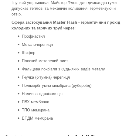
Гнучкий ущільнювач Майстер Флеш для димоходів гуми
допускає теплові та механічні коливання, герметизуючи
отвір.
Сфера застосування Master Flash - герметичний прохід
холодних та гарячих труб через:
Профнастил
Металочерепиця
Шифер
Плоский металевий лист
Фальцева покрівля з будь-яких видів металу
Гнучка (бітумна) черепиця
Полімербітумна мембрана (руберойд)
Наливна гідроізоляція
ПВХ мембрана
ТПО мембрана
ЕПДМ мембрана