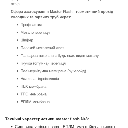
отвір.
Сфера застосування Master Flash - герметичний прохід
холодних та гарячих труб через:
Профнастил
Металочерепиця
Шифер
Плоский металевий лист
Фальцева покрівля з будь-яких видів металу
Гнучка (бітумна) черепиця
Полімербітумна мембрана (руберойд)
Наливна гідроізоляція
ПВХ мембрана
ТПО мембрана
ЕПДМ мембрана
Технічні характеристики master flash №8
:
Сировина ущільнювача -
ЕПДМ гума стійка до кислот,