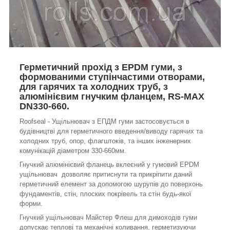
Герметичний прохід з EPDM гуми, з
формованими ступінчастими отворами,
для гарячих та холодних труб, з
алюмінієвим гнучким фланцем, RS-MAX
DN330-660.
Roofseal - Ущільнювач з ЕПДМ гуми застосовується в
будівництві для герметичного введення/виводу гарячих та
холодних труб, опор, флагштоків, та інших інженерних
комунікацій діаметром 330-660мм.
Гнучкий алюмінієвий фланець вклеєний у гумовий EPDM
ущільнювач дозволяє притиснути та прикріпити даний
герметичний елемент за допомогою шурупів до поверхонь
фундаментів, стін, плоских покрівель та стін будь-якої
форми.
Гнучкий ущільнювач Майстер Флеш для димоходів гуми
допускає теплові та механічні коливання, герметизуючи