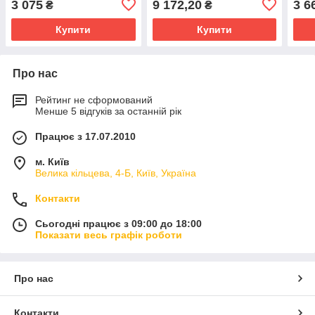
3 075
9 172,20
3 6
₴
₴
гнучким алюмінієвим
при
фланцем
Купити
Купити
Про нас
Рейтинг не сформований
Менше 5 відгуків за останній рік
Працює з 17.07.2010
м. Київ
Велика кільцева, 4-Б, Київ, Україна
Контакти
Сьогодні працює з 09:00 до 18:00
Показати весь графік роботи
Про нас
Контакти