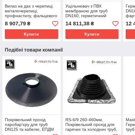
Вилаз на дах з черепиці,
Ущільнювач з ПВХ
Герм
металочерепиці,
мембраною для труб
DN16
профнастилу, фальцевого
DN160, герметичний
фарт
даху, Finland, Uniroof
прохід
пере
8 907,79
14 811,38
12 
₴
₴
фун
Купити
Купити
Подібні товари компанії
Покрівельний прохід
RS-6/9 260-460мм,
Mast
паробар'єру для труб
Покрівельний прохід для
Герм
DN125 та кабелю, ЕПДМ
гарячих та холодних труб,
труб
ущільнювач
ЕПДМ Ущільнювач з
Ущіл