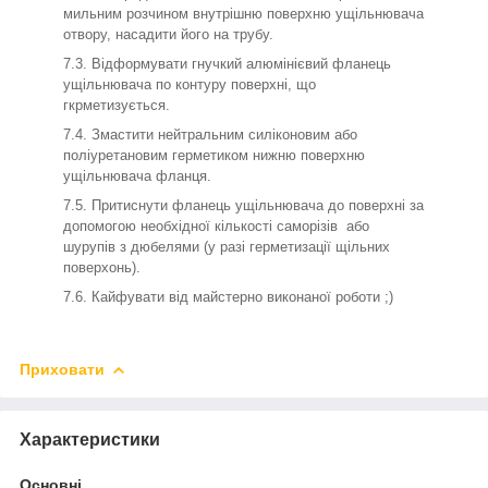
мильним розчином внутрішню поверхню ущільнювача
отвору, насадити його на трубу.
Відформувати гнучкий алюмінієвий фланець
ущільнювача по контуру поверхні, що
гкрметизується.
Змастити нейтральним силіконовим або
поліуретановим герметиком нижню поверхню
ущільнювача фланця.
Притиснути фланець ущільнювача до поверхні за
допомогою необхідної кількості саморізів або
шурупів з дюбелями (у разі герметизації щільних
поверхонь).
Кайфувати від майстерно виконаної роботи ;)
Приховати
Характеристики
Основні