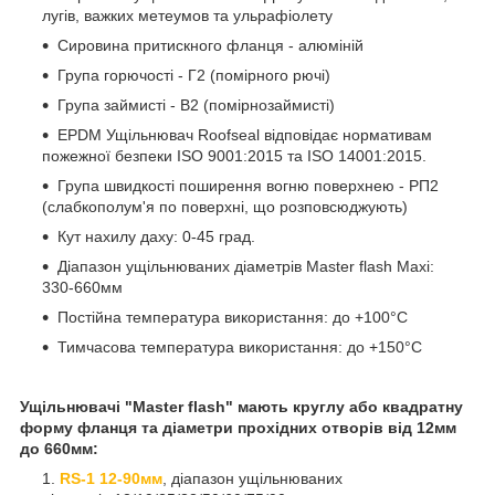
лугів, важких метеумов та ульрафіолету
Сировина притискного фланця - алюміній
Група горючості - Г2 (помірного рючі)
Група займисті - В2 (помірнозаймисті)
EPDM Ущільнювач Roofseal відповідає нормативам
пожежної безпеки ISO 9001:2015 та ISO 14001:2015.
Група швидкості поширення вогню поверхнею - РП2
(слабкополум'я по поверхні, що розповсюджують)
Кут нахилу даху: 0-45 град.
Діапазон ущільнюваних діаметрів Master flash Maxi:
330-660мм
Постійна температура використання: до +100°С
Тимчасова температура використання: до +150°С
Ущільнювачі "Master flash" мають круглу або квадратну
форму фланця та діаметри прохідних отворів від 12мм
до 660мм:
RS-1 12-90мм
, діапазон ущільнюваних