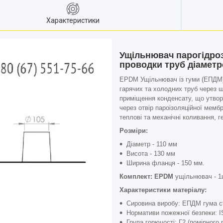
Характеристики
Ущільнювач парогідроз
проводки труб діаметр
EPDM Ущільнювач із гуми (ЕПДМ) 
гарячих та холодних труб через ш
приміщення конденсату, що утвор
через отвір пароізоляційної мемб
теплові та механічні коливання, г
Розміри:
Діаметр - 110 мм
Висота - 130 мм
Ширина фланця - 150 мм.
Комплект: EPDM
ущільнювач - 1
Характеристики матеріалу:
Сировина виробу:
ЕПДМ гума ст
Нормативи пожежної безпеки: I
Група горючості: Г2 (помірного 