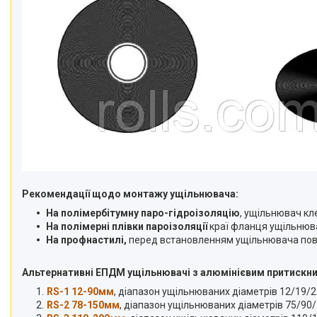
Рекомендації щодо монтажу ущільнювача:
На полімербітумну паро-гідроізоляцію
, ущільнювач кл
На полімерні плівки пароізоляції
краї фланця ущільнюва
На профнастилі,
перед встановленням ущільнювача повер
Альтернативні ЕПДМ ущільнювачі з алюмінієвим притискн
RS-1 12-90мм
, діапазон ущільнюваних діаметрів 12/19
RS-2 78-150мм
, діапазон ущільнюваних діаметрів 75/9