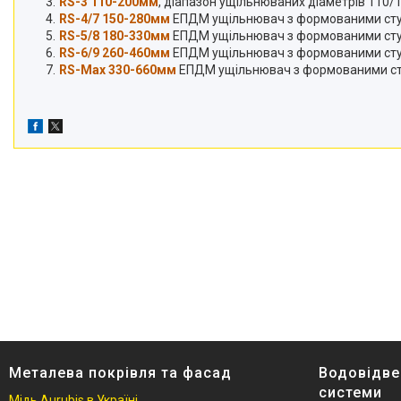
RS-3 110-200мм
, діапазон ущільнюваних діаметрів 110
RS-4/7 150-280мм
ЕПДМ ущільнювач з формованими ступін
RS-5/8 180-330мм
ЕПДМ ущільнювач з формованими ступ
RS-6/9
260-460мм
ЕПДМ ущільнювач з формованими сту
RS-Max
330-660мм
ЕПДМ ущільнювач з формованими ст
Металева покрівля та фасад
Водовідве
системи
Мідь Aurubis в Україні