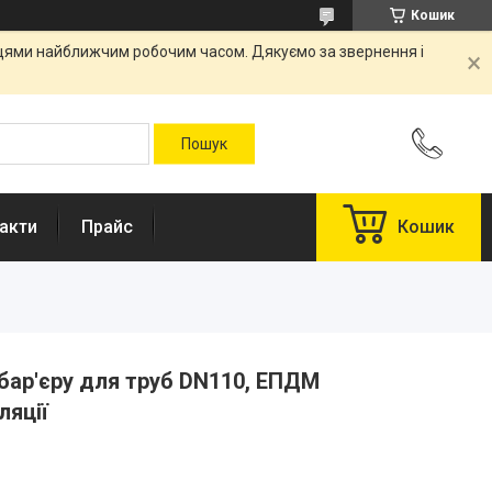
Кошик
вцями найближчим робочим часом. Дякуємо за звернення і
акти
Прайс
Кошик
бар'єру для труб DN110, ЕПДМ
ляції