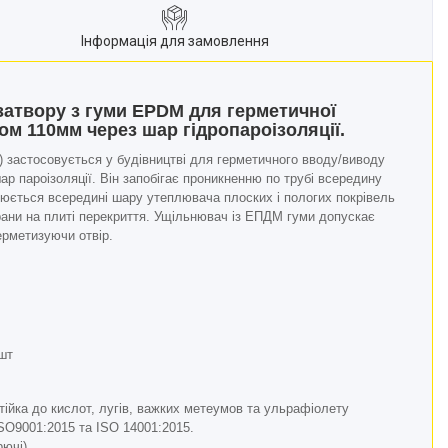
Інформація для замовлення
атвору з гуми EPDM для герметичної
ом 110мм через шар гідропароізоляції.
застосовується у будівництві для герметичного вводу/виводу
ар пароізоляції. Він запобігає проникненню по трубі всередину
юється всередині шару утеплювача плоских і пологих покрівель
рани на плиті перекриття. Ущільнювач із ЕПДМ гуми допускає
ерметизуючи отвір.
шт
ійка до кислот, лугів, важких метеумов та ульрафіолету
SO9001:2015 та ISO 14001:2015.
рючі)