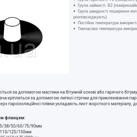
Група займисті: В2 (помірнозайм
Група швидкості поширення вог
розповсюджують)
Постійна температура використ
Тимчасова температура викори
еїться за допомогою мастики на бітумній основі або гарячого бітуму
ча кріпляться за допомогою липкої стрічки для приклеювання паро
х пароізоляційної плівки укладають лист жорсткого матеріалу, д
им фланцем:
/25/38/50/60/75/90мм
0/110/125/150мм