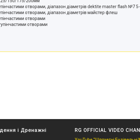
/125/150/175/200мм
частими отворами, діапазон діаметрів dektite master flash №7 5-1
інчастими отворами, діапазон діаметрів майстер флеш
пінчастими отворами
упінчастими отворами
дення і Дренажні
RG OFFICIAL VIDEO CHA
YouTube "Шляхетні Будівельні 