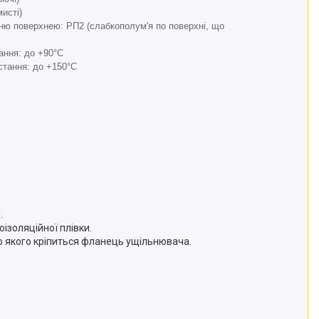
исті)
ню поверхнею: РП2 (слабкополум'я по поверхні, що
ання: до +90°С
стання: до +150°С
.
ізоляційної плівки.
о якого кріпиться фланець ущільнювача.