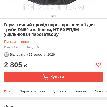
Герметичний прохід парогідроізоляції для
труби DN50 з кабелем, HT-50 ЕПДМ
ущільнювач парозатвору
Під замовлення
Код: 71205
Роздріб
Відправка з
22 вересня 2026
2 805
₴
Купити
Опис
Характеристики
Доставка
Оплата
Умови п
Опис