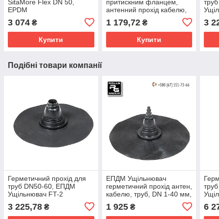
SitaMore Flex DN 50,
притискним фланцем,
труб
EPDM
антенний прохід кабелю,
Ущіл
труб DN12-90, RS-1
3 074
1 179,72
3 2
₴
₴
Купити
Купити
Подібні товари компанії
Герметичний прохід для
ЕПДМ Ущільнювач
Герм
труб DN50-60, ЕПДМ
герметичний прохід антен,
тру
Ущільнювач FT-2
кабелю, труб, DN 1-40 мм,
Ущіл
FT-1
3 225,78
1 925
6 2
₴
₴