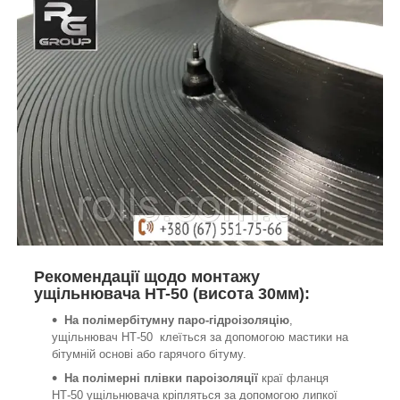
Рекомендації щодо монтажу
ущільнювача HT-50 (висота 30мм):
На полімербітумну паро-гідроізоляцію
,
ущільнювач НТ-50 клеїться за допомогою мастики на
бітумній основі або гарячого бітуму.
На полімерні плівки пароізоляції
краї фланця
НТ-50 ущільнювача кріпляться за допомогою липкої