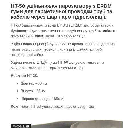
HT-50 ущільнювач парозатвору з EPDM
гуми для герметичної проводки труб та
кабелю через шар паро-гідроізоляції.
НТ-50 Ущільнювач із гуми EPDM (ЕПДМ) застосовується у
будівництві для герметичного вводу/виводу труб та кабелю
покрівельних лійок через шар пароізоляції.
Ущільнювач паробар'єру запобігає проникненню конденсату
через отвір плити перекриття, у приміщення по трубі
покрівельної лійки.
Ущільнювач із ЕПДМ гуми НТ-50 допускає теплові та
механічні коливання, герметизуючи отвір.
Розміри НТ-50:
Діаметр - 50мм
Висота - 33мм
Ширина фланця - 150мм.
Комплект:
НТ-50 ущільнювач парозатвору - 1шт