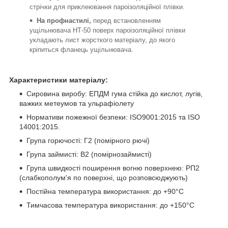
стрічки для приклеювання пароізоляційної плівки.
На профнастилі,
перед встановленням
ущільнювача НТ-50 поверх пароізоляційної плівки
укладають лист жорсткого матеріалу, до якого
кріпиться фланець ущільнювача.
Характеристики матеріалу:
Сировина виробу:
ЕПДМ гума стійка до кислот, лугів,
важких метеумов та ульрафіолету
Нормативи пожежної безпеки: ISO9001:2015 та ISO
14001:2015.
Група горючості: Г2 (помірного рючі)
Група займисті: В2 (помірнозаймисті)
Група швидкості поширення вогню поверхнею: РП2
(слабкополум'я по поверхні, що розповсюджують)
Постійна температура використання: до +90°С
Тимчасова температура використання: до +150°С