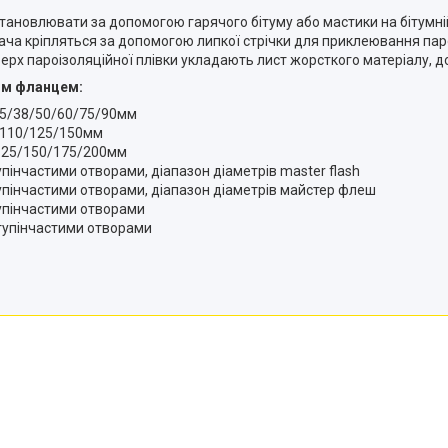
тановлювати за допомогою гарячого бітуму або мастики на бітумній
ча кріпляться за допомогою липкої стрічки для приклеювання паро
х пароізоляційної плівки укладають лист жорсткого матеріалу, д
им фланцем:
/25/38/50/60/75/90мм
0/110/125/150мм
/125/150/175/200мм
нчастими отворами, діапазон діаметрів master flash
інчастими отворами, діапазон діаметрів майстер флеш
пінчастими отворами
упінчастими отворами