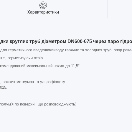
Характеристики
ки круглих труб діаметром DN600-675 через паро гідро
для герметичного введення/виводу гарячих та холодних труб, опор рекла
ня, герметизуючи отвір.
рекомендований максимальний нахил до 11,5°.
ів, важких метеумов та ульрафіолету
015.
полум'я по поверхні, що розповсюджують)