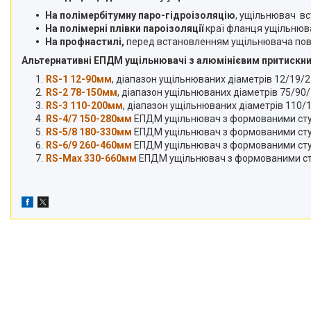
На полімербітумну паро-гідроізоляцію
, ущільнювач вс
На полімерні плівки пароізоляції
краї фланця ущільнюва
На профнастилі,
перед встановленням ущільнювача повер
Альтернативні ЕПДМ ущільнювачі з алюмінієвим притискн
RS-1 12-90мм
, діапазон ущільнюваних діаметрів 12/19
RS-2 78-150мм
, діапазон ущільнюваних діаметрів 75/9
RS-3 110-200мм
, діапазон ущільнюваних діаметрів 110
RS-4/7 150-280мм
ЕПДМ ущільнювач з формованими ступі
RS-5/8 180-330мм
ЕПДМ ущільнювач з формованими ступ
RS-6/9
260-460мм
ЕПДМ ущільнювач з формованими сту
RS-Max
330-660мм
ЕПДМ ущільнювач з формованими ст