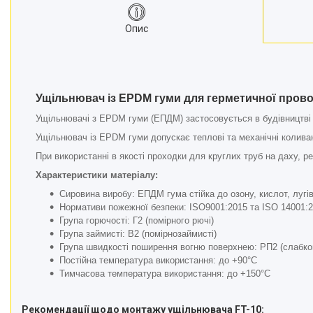
Опис
Ущільнювач із EPDM гуми для герметичної провод
Ущільнювачі з EPDM гуми (ЕПДМ) застосовується в будівництві 
Ущільнювач із EPDM гуми допускає теплові та механічні коливан
При використанні в якості проходки для круглих труб на даху, 
Характеристики матеріалу:
Сировина виробу:
ЕПДМ гума стійка до озону, кислот, луг
Нормативи пожежної безпеки: ISO9001:2015 та ISO 14001:2
Група горючості: Г2 (помірного рючі)
Група займисті: В2 (помірнозаймисті)
Група швидкості поширення вогню поверхнею: РП2 (слабко
Постійна температура використання: до +90°С
Тимчасова температура використання: до +150°С
Рекомендації щодо монтажу ущільнювача FT-10: