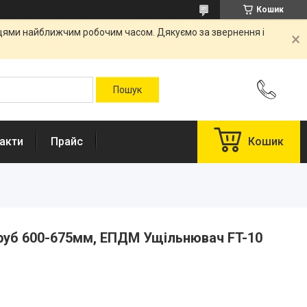
Кошик
вцями найближчим робочим часом. Дякуємо за звернення і
акти
Прайс
Кошик
труб 600-675мм, ЕПДМ Ущільнювач FT-10