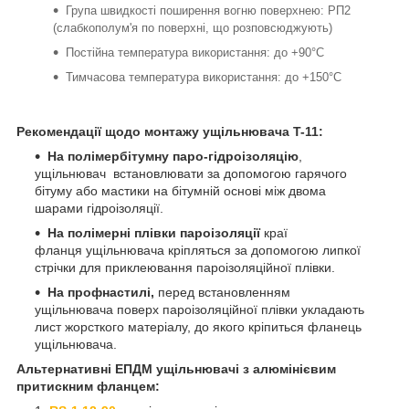
Група швидкості поширення вогню поверхнею: РП2
(слабкополум'я по поверхні, що розповсюджують)
Постійна температура використання: до +90°С
Тимчасова температура використання: до +150°С
Рекомендації щодо монтажу ущільнювача T-11:
На полімербітумну паро-гідроізоляцію
,
ущільнювач встановлювати за допомогою гарячого
бітуму або мастики на бітумній основі між двома
шарами гідроізоляції.
На полімерні плівки пароізоляції
краї
фланця ущільнювача кріпляться за допомогою липкої
стрічки для приклеювання пароізоляційної плівки.
На профнастилі,
перед встановленням
ущільнювача поверх пароізоляційної плівки укладають
лист жорсткого матеріалу, до якого кріпиться фланець
ущільнювача.
Альтернативні ЕПДМ ущільнювачі з алюмінієвим
притискним фланцем: