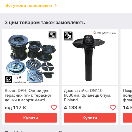
Всі умови повернення
З цим товаром також замовляють
Buzon DPH, Опори для
Дахова лійка DN110
Покр
терасних плит, терасної
h630мм, фланець бітум,
полі
дошки в асортименті
Finland
флан
обігр
117
4 133
14 
від
₴
₴
Купити
Купити