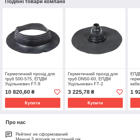
Подібні товари компанії
Герметичний прохід для
Герметичний прохід для
ЕПД
труб 500-575, ЕПДМ
труб DN50-60, ЕПДМ
герм
Ущільнювач FT-9
Ущільнювач FT-2
кабе
FT-1
10 820,60
3 225,78
1 9
₴
₴
Купити
Купити
Про нас
Рейтинг не сформований
Менше 5 відгуків за останній рік