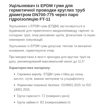
Ущільнювач із EPDM гуми для
герметичної проводки круглих труб
діаметром DN700-775 через паро
гідроізоляцію FT-11
Ущільнювачі з EPDM гуми (ЕПДМ) застосовується в
будівництві для герметичного введення/виводу гарячих та
холодних труб, опор рекламних щитів, флагштоків та інших
інженерних комунікацій.
Ущільнювач із EPDM гуми допускає теплові та механічні
коливання, герметизуючи отвір.
При використанні в якості проходки для круглих труб на
даху, рекомендований максимальний нахил до 11,5°.
Характеристики матеріалу:
Сировина виробу:
ЕПДМ гума стійка до озону,
кислот, лугів, важких метеумов та ульрафіолету
Нормативи пожежної безпеки: ISO9001:2015 та ISO
14001:2015.
Група горючості: Г2 (помірного рючі)
Група займисті: В2 (помірнозаймисті)