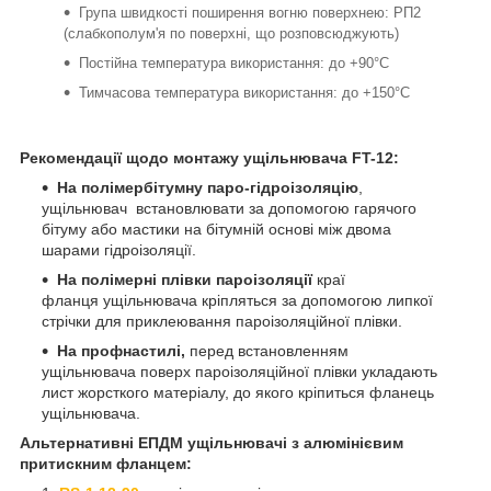
Група швидкості поширення вогню поверхнею: РП2
(слабкополум'я по поверхні, що розповсюджують)
Постійна температура використання: до +90°С
Тимчасова температура використання: до +150°С
Рекомендації щодо монтажу ущільнювача FT-12:
На полімербітумну паро-гідроізоляцію
,
ущільнювач встановлювати за допомогою гарячого
бітуму або мастики на бітумній основі між двома
шарами гідроізоляції.
На полімерні плівки пароізоляції
краї
фланця ущільнювача кріпляться за допомогою липкої
стрічки для приклеювання пароізоляційної плівки.
На профнастилі,
перед встановленням
ущільнювача поверх пароізоляційної плівки укладають
лист жорсткого матеріалу, до якого кріпиться фланець
ущільнювача.
Альтернативні ЕПДМ ущільнювачі з алюмінієвим
притискним фланцем: