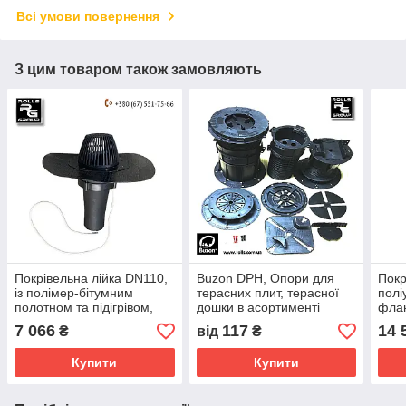
Всі умови повернення
З цим товаром також замовляють
Покрівельна лійка DN110,
Buzon DPH, Опори для
Покр
із полімер-бітумним
терасних плит, терасної
полі
полотном та підігрівом,
дошки в асортименті
флан
вертикальна, Finland
обігр
7 066
117
14 
₴
від
₴
Купити
Купити