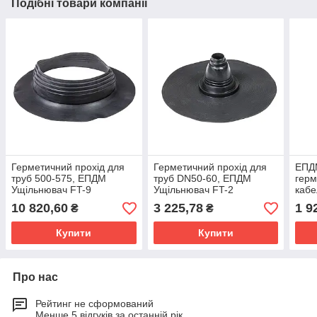
Подібні товари компанії
Герметичний прохід для
Герметичний прохід для
ЕПД
труб 500-575, ЕПДМ
труб DN50-60, ЕПДМ
герм
Ущільнювач FT-9
Ущільнювач FT-2
кабе
FT-1
10 820,60
3 225,78
1 9
₴
₴
Купити
Купити
Про нас
Рейтинг не сформований
Менше 5 відгуків за останній рік