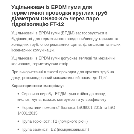
Ущільнювач із EPDM гуми для
герметичної проводки круглих труб
діаметром DN800-875 через паро
гідроізоляцію FT-12
Ущільнювачі з EPDM гуми (ЕПДМ) застосовується в
будівництві для герметичного введення/виводу гарячих та
холодних труб, опор рекламних щитів, флагштоків та інших
інженерних комунікацій.
Ущільнювач із EPDM гуми допускає теплові та механічні
коливання, герметизуючи отвір.
При використанні в якості проходки для круглих труб на
даху, рекомендований максимальний нахил до 11,5°.
Характеристики матеріалу:
Сировина виробу:
ЕПДМ гума стійка до озону,
кислот, лугів, важких метеумов та ульрафіолету
Нормативи пожежної безпеки: ISO9001:2015 та ISO
14001:2015.
Група горючості: Г2 (помірного рючі)
Група займисті: В2 (помірнозаймисті)