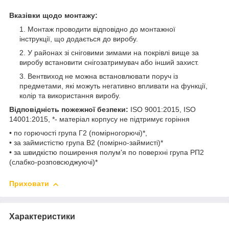
Вказівки щодо монтажу:
Монтаж проводити відповідно до монтажної
інструкції, що додається до виробу.
У районах зі сніговими зимами на покрівлі вище за
виробу встановити снігозатримувач або інший захист.
Вентвиход не можна встановлювати поруч із
предметами, які можуть негативно впливати на функції,
колір та використання виробу.
Відповідність пожежної безпеки:
ISO 9001:2015, ISO
14001:2015, *- матеріал корпусу не підтримує горіння
• по горючості група Г2 (помірногорючі)*,
• за займистістю група В2 (помірно-займисті)*
• за швидкістю поширення полум'я по поверхні група РП2
(слабко-розповсюджуючі)*
Приховати
Характеристики