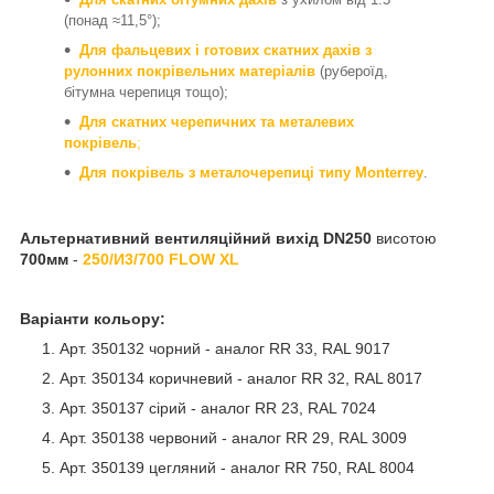
(понад ≈11,5°);
Для фальцевих і готових скатних дахів з
рулонних покрівельних матеріалів
(рубероїд,
бітумна черепиця тощо);
Для скатних черепичних та металевих
покрівель
;
Для покрівель з металочерепиці типу Monterrey
.
Альтернативний вентиляційний вихід
DN250
висотою
700мм
-
250/И3/700 FLOW XL
Варіанти кольору:
Арт. 350132 чорний - аналог RR 33, RAL 9017
Арт. 350134 коричневий - аналог RR 32, RAL 8017
Арт. 350137 сірий - аналог RR 23, RAL 7024
Арт. 350138 червоний - аналог RR 29, RAL 3009
Арт. 350139 цегляний - аналог RR 750, RAL 8004