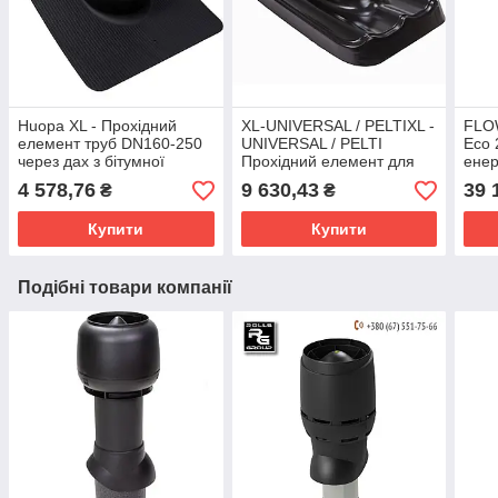
Huopa XL - Прохідний
XL-UNIVERSAL / PELTIXL -
FLOW
елемент труб DN160-250
UNIVERSAL / PELTI
Eсo 
через дах з бітумної
Прохідний елемент для
енер
черепиці та руберойду
труби вентиляції DN160-
ков
4 578,76
9 630,43
39 
₴
₴
250мм на дах із будь-якої
черепиці
Купити
Купити
Подібні товари компанії