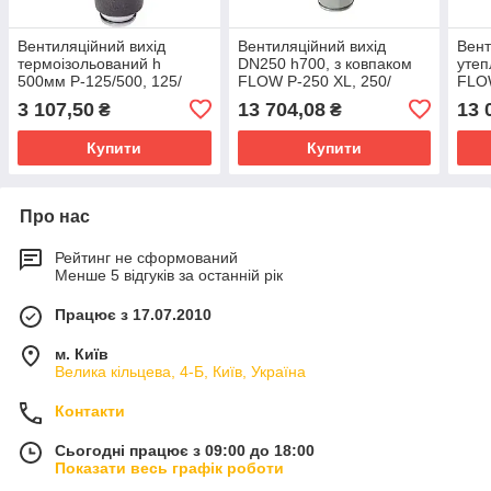
Вентиляційний вихід
Вентиляційний вихід
Вент
термоізольований h
DN250 h700, з ковпаком
утеп
500мм P-125/500, 125/
FLOW P-250 XL, 250/
FLO
ІЗ/500
И3/700 FLOW XL
h700
3 107,50
13 704,08
13 
₴
₴
XL
Купити
Купити
Про нас
Рейтинг не сформований
Менше 5 відгуків за останній рік
Працює з 17.07.2010
м. Київ
Велика кільцева, 4-Б, Київ, Україна
Контакти
Сьогодні працює з 09:00 до 18:00
Показати весь графік роботи