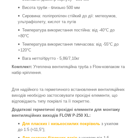
Висота труби - близько 500 мм
Сировина: поліпропілен стійкий до дії: метеоумов,
ультрафіолету, кислот та лугів
Температура використання постійна: від -40°С до
+80°С
Температура використання тимчасова: від -55°С до
+120°С
Вага нетто/брутто - 5,86/7,10кг
Комплект:
Утеплена вентиляційна труба з Flow-ковпаком та
набір кріплення.
Для надійного та герметичного встановлення вентиляційних
виходів необхідно застосовувати прохідні елементи, що
відповідають типу покрівлі та її покриттю.
Додаткові герметичні прохідні елементи для монтажу
вентиляційних виходів FLOW P-250 XL:
Для пласких і низькосхилих покрівель
з ухилом
до 1:5 (≈11,5°);
Для скатних бітумних дахів
з ухилом від 1:5